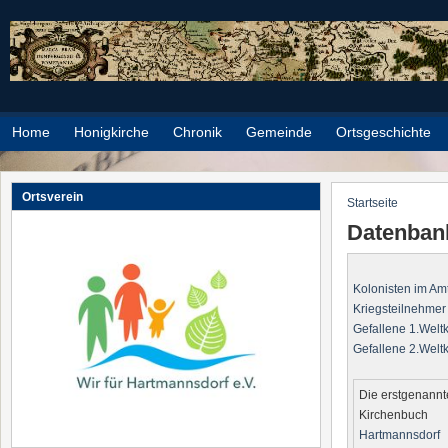
Direkt zum Inhalt
Home
Honigkirche
Chronik
Gemeinde
Ortsgeschichte
Ortsverein
Startseite
Sie sind h
Datenban
Kolonisten im Am
Kriegsteilnehmer
Gefallene 1.Weltk
Gefallene 2.Weltk
Die erstgenann
Kirchenbuch
Hartmannsdorf