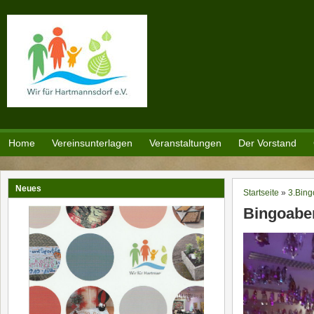
Direkt zum Inhalt
Home
Vereinsunterlagen
Veranstaltungen
Der Vorstand
Neues
Startseite
»
3.Bin
Sie sind h
Bingoabe