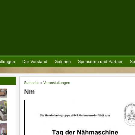
altungen
Der Vorstand
Galerien
Sponsoren und Partner
Sp
Startseite
»
Veranstaltungen
Sie sind hier
Nm