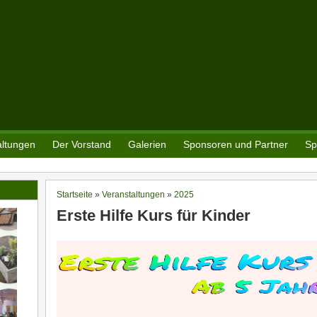
altungen
Der Vorstand
Galerien
Sponsoren und Partner
Sp
Startseite
»
Veranstaltungen
»
2025
Sie sind hier
Erste Hilfe Kurs für Kinder