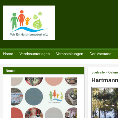
Direkt zum Inhalt
Home
Vereinsunterlagen
Veranstaltungen
Der Vorstand
Neues
Startseite
»
Galeri
Sie sind h
Hartmann