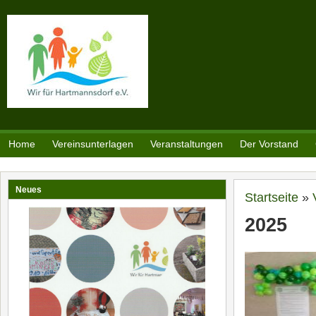
Direkt zum Inhalt
Home
Vereinsunterlagen
Veranstaltungen
Der Vorstand
Neues
Sie sind h
Startseite
»
2025