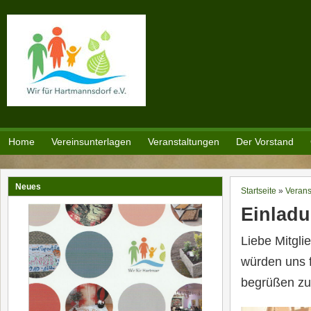
Direkt zum Inhalt
Home
Vereinsunterlagen
Veranstaltungen
Der Vorstand
Neues
Startseite
»
Verans
Sie sind h
Einlad
Liebe Mitgli
würden uns f
begrüßen zu 