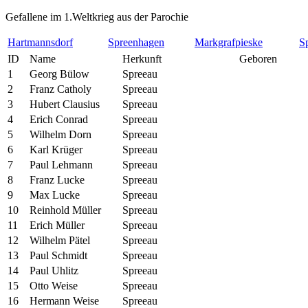
Gefallene im 1.Weltkrieg aus der Parochie
Hartmannsdorf
Spreenhagen
Markgrafpieske
S
ID
Name
Herkunft
Geboren
1
Georg Bülow
Spreeau
2
Franz Catholy
Spreeau
3
Hubert Clausius
Spreeau
4
Erich Conrad
Spreeau
5
Wilhelm Dorn
Spreeau
6
Karl Krüger
Spreeau
7
Paul Lehmann
Spreeau
8
Franz Lucke
Spreeau
9
Max Lucke
Spreeau
10
Reinhold Müller
Spreeau
11
Erich Müller
Spreeau
12
Wilhelm Pätel
Spreeau
13
Paul Schmidt
Spreeau
14
Paul Uhlitz
Spreeau
15
Otto Weise
Spreeau
16
Hermann Weise
Spreeau