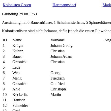
Kolonisten Gosen
Hartmannsdorf
Mark
Gründung 29.08.1753
Ausstattung mit 6 Bauernhäuser, 1 Schulmeisterhaus, 5 Spinnerhäus
Kolonistenlisten sind nicht bekannt, dafür jedoch die ersten Einwoh
ID
Name
Vorname
Ang
1
Krüger
Johann Georg
2
Kuhnz
Christian
3
Bauer
Johann Adam
4
Grasnick
Christian
5
Leue
6
Wels
Georg
7
Meng
Friedrich
8
Grasnick
Gottfried
9
Ahle
Christoph
10
Keckeritz
Martin
11
Hanisch
12
Schneider
13
Gräf